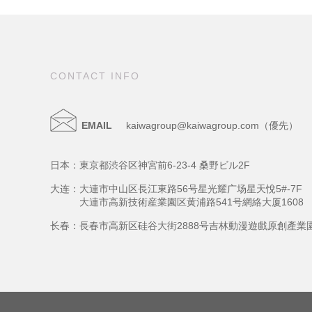
CONTACT INFO
EMAIL
kaiwagroup@kaiwagroup.com（優先）
日本：東京都渋谷区神宮前6-23-4 桑野ビル2F
大连：大連市中山区長江東路56号星光耀广场星天悅5#-7F
大連市高新技術産業園区黄浦路541号網絡大厦1608
长春：長春市高新区硅谷大街2888号吉林動漫遊戲原創產業園