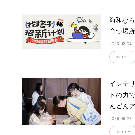
海和な
育つ場
2026-08-04
more +
インテ
トの力
んどん
2026-06-22
more +