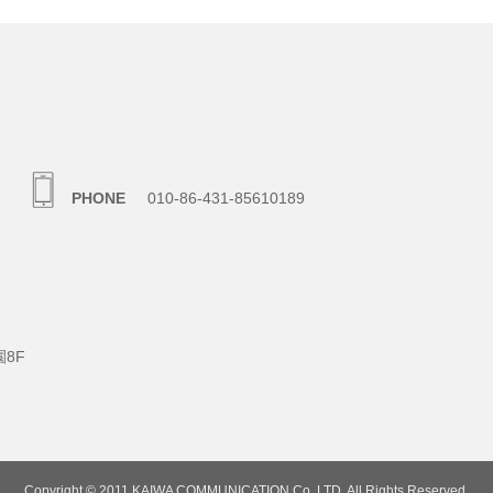
PHONE
010-86-431-85610189
8F
Copyright © 2011 KAIWA COMMUNICATION Co.,LTD. All Rights Reserved.